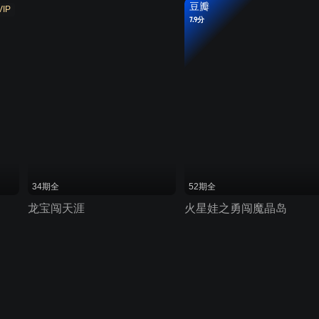
豆瓣
VIP
7.9分
34期全
52期全
龙宝闯天涯
火星娃之勇闯魔晶岛