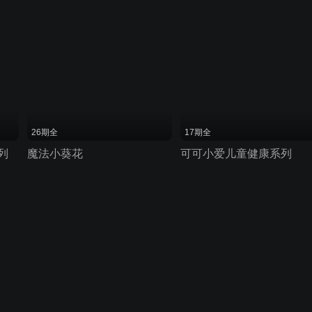
26期全
17期全
列
魔法小葵花
可可小爱儿童健康系列