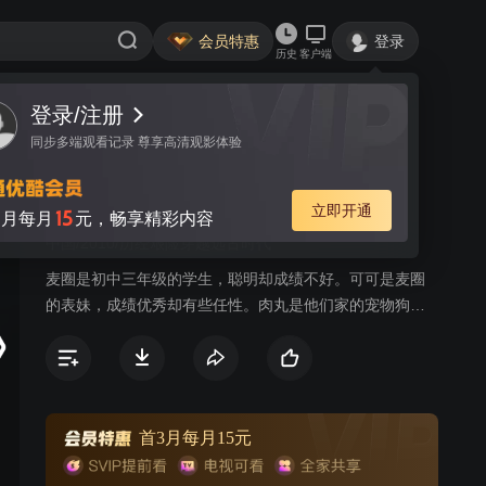
会员特惠
登录
历史
客户端
登录/注册
视频
讨论
同步多端观看记录 尊享高清观影体验
麦圈可可远古大冒险
简介
立即开通
15
月每月
元，畅享精彩内容
中国/2010/历经艰险穿越远古时代
麦圈是初中三年级的学生，聪明却成绩不好。可可是麦圈
的表妹，成绩优秀却有些任性。肉丸是他们家的宠物狗，
贪吃、可爱却有一股莫名的神奇力量。麦圈、可可和宠物
狗去河姆渡参观，机缘巧合，穿越到远古时代的河姆渡，
他们运用现代的知识和技术，帮助凤鸟逐日两氏族解决了
种种难题，更帮助两个氏族冰释矛盾，并打败了敌人。在
惊险和困难中麦圈他们懂得了世上无难事只怕有心人的道
首3月每月15元
理。