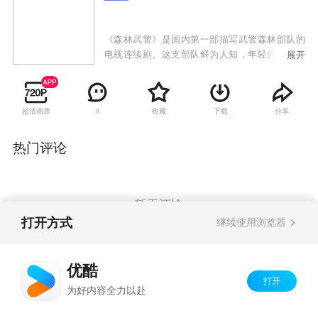
《森林武警》是国内第一部描写武警森林部队的
电视连续剧。这支部队鲜为人知，年轻的武警官
展开
兵用他们的青春和生命演绎了一段充满现代激情
的故事。
超清画质
收藏
下载
分享
8
热门评论
暂无评论
打开方式
继续使用浏览器
Copyright©
2026
优酷 youku.com
版权所有
优酷
京ICP备06050721号-1
打开
为好内容全力以赴