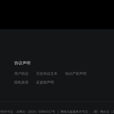
协议声明
用户协议
历史协议文本
知识产权声明
隐私政策
反盗链声明
营许可证：京网文（2024）0368-017号
网络出版服务许可证：（署）网出证（京