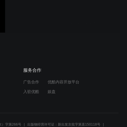
好久没有发布新东西了
莘县燕塔首届广场舞大赛后
杨全民健身队
服务合作
广告合作
优酷内容开放平台
3D打印月球灯延时
入驻优酷
娱盘
聊城莘县奥林匹克广场男子
烟操健身队 第八节拍打运动
）字第266号
出版物经营许可证：新出发京批字第直150118号