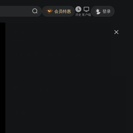
会员特惠
登录
历史
客户端
视频
讨论
PIX 跟随模式测试视频
sdasus
关注
大鱼号认证作者·2733粉丝
视频
幼儿园 比赛 练习 视频