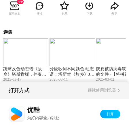
超清画质
评论
收藏
下载
分享
选集
03:11
03:11
跳球反色动态谱《故
分段歌词不同颜色 动态
恢复被防病毒软
乡》塔斯肯版，伴奏A
谱：塔斯肯《故乡》Ju
的文件 -【将拼
2025-03-17
2025-03-11
2025-03-02
调) [ JumpingBar 【将
mpingBar 【将拼霸】动
态谱制作软件教
拼霸】动态谱 ]
态谱
打开方式
继续使用浏览器
Copyright©
2026
优酷 youku.com
版权所有
京ICP备06050721号-1
优酷
打开
为好内容全力以赴