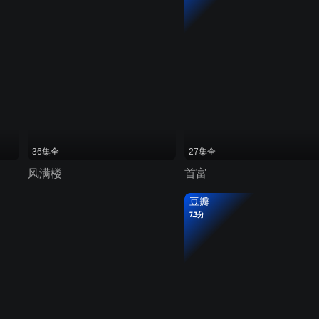
36集全
27集全
风满楼
首富
豆瓣
7.3分