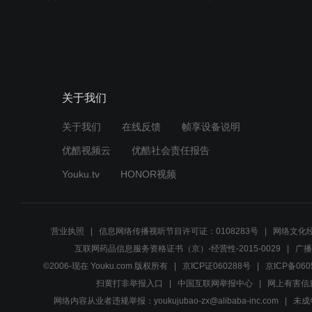
关于我们
关于我们
在线反馈
帧享设备说明
优酷视频云
优酷社会责任报告
Youku.tv
HONOR视频
营业执照
信息网络传播视听节目许可证：0108283号
网络文化经
互联网药品信息服务资格证书（京）-经营性-2015-0029
广播
©2006-现在 Youku.com 版权所有
京ICP证060288号
京ICP备060
扫黄打非举报入口
中国互联网举报中心
网上有害信
网络内容从业者违规举报：youkujubao-zx@alibaba-inc.com
未成年