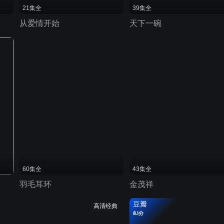
21集全
39集全
从爱情开始
天下一碗
60集全
43集全
羽毛耳环
金茂祥
豆瓣
高清经典
8.1分