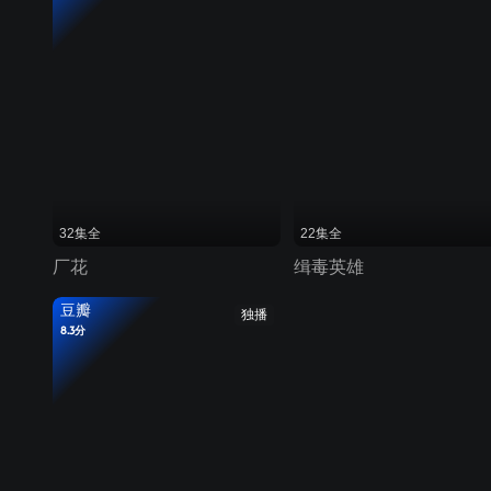
32集全
22集全
厂花
缉毒英雄
豆瓣
独播
8.3分