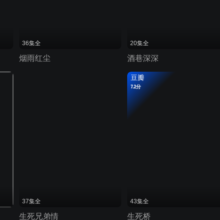
36集全
20集全
烟雨红尘
酒巷深深
豆瓣
7.2分
37集全
43集全
生死兄弟情
生死桥