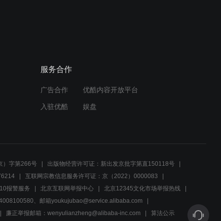
02:54
鬼子目中无人,嘲笑中国功夫
啥也不是,小伙出手教他们做
人
服务合作
02:40
广告合作
优酷内容开放平台
一大锅牛杂只卖3文钱，谁
知老板不仅没亏，反而赚的
入驻优酷
娱盘
盆满钵满！
02:42
牛肚丢在地上狗都不吃，男
人捡起做成红汤牛杂，结果
）字第266号
出版物经营许可证：新出发京批字第直150118号
赚的盆满钵满
6214
互联网宗教信息服务许可证：京（2022）0000083
01:33
10报警服务
北京互联网举报中心
北京12345文化市场举报热线
00580、邮箱youkujubao@service.alibaba.com
一大锅牛杂只卖3文钱，谁
知老板不仅没亏，反而赚的
廉正举报邮箱：wenyulianzheng@alibaba-inc.com
算法公示