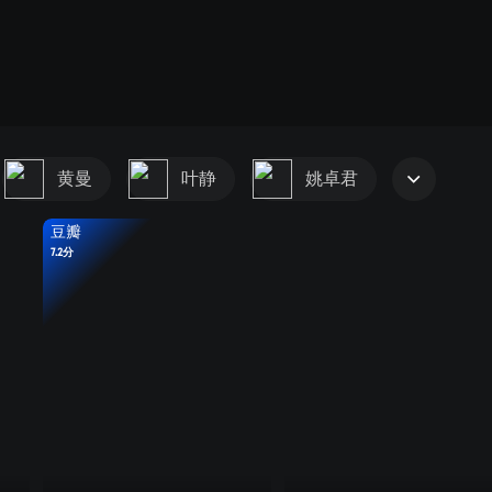
黄曼
叶静
姚卓君
豆瓣
7.2分