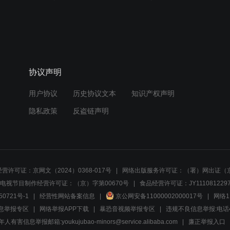
协议声明
用户协议
历史协议文本
知识产权声明
隐私政策
反盗链声明
营许可证：京网文（2024）0368-017号
网络出版服务许可证：（署）网出证（京
电视节目制作经营许可证：（京）字第00670号
食品经营许可证：JY1110812297
50721号-1
经营性网站备案信息
京公网安备11000002000017号
网络1
息举报专区
网络举报APP下载
暴恐音视频举报专区
违规不良信息举报:电话40081
人有害信息举报邮箱:youkujubao-minors@service.alibaba.com
廉正举报入口