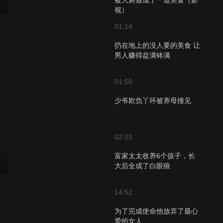
被大厨做成了一道美食（影
视）
01:14
扔在地上的没人要的美食 让
男人赚得盆满钵满
01:50
少爷欺负丫环被养母撞见
02:03
富家太太收养6个孩子，长
大后全成了白眼狼
14:52
为了完成使命他放弃了最心
爱的女人