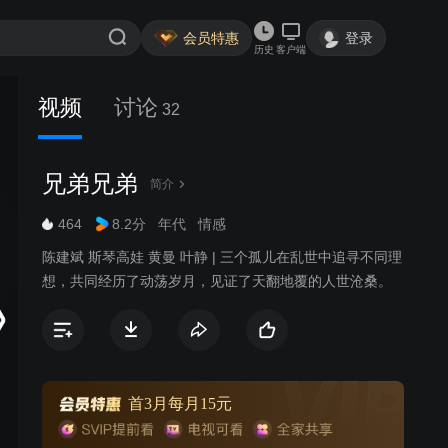
会员特惠
登录
历史
客户端
视频
讨论
32
兄弟兄弟
简介
464
8.2分
年代
情感
陈建斌 斯琴高娃 黄曼 叶静 | 三个孤儿在乱世中追寻不同理
想，共同经历了动荡岁月，见证了天翻地覆的人世沧桑。
首3月每月15元