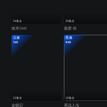
34集全
28集全
彼岸1945
最爱·你
豆瓣
豆瓣
7.6分
8.0分
22集全
18集全
金锁记
再说人虫