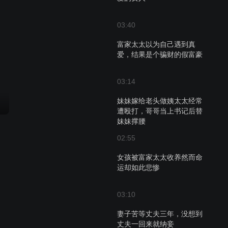
03:40
富家太太以为自己遇到真
爱，结果是个骗财的假富豪
03:14
妹妹嫁给老头做姨太太经常
遭殴打，哥哥当上书记后替
妹妹撑腰
02:55
女孩被富家太太收养然而命
运却如此悲惨
03:10
妻子苦等丈夫三年，没想到
丈夫一回来就纳妾