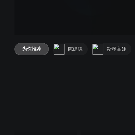
为你推荐
陈建斌
斯琴高娃