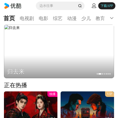
边水往事
下载APP
首页
电视剧
电影
综艺
动漫
少儿
教育
生
归去来
正在热播
独播
VIP