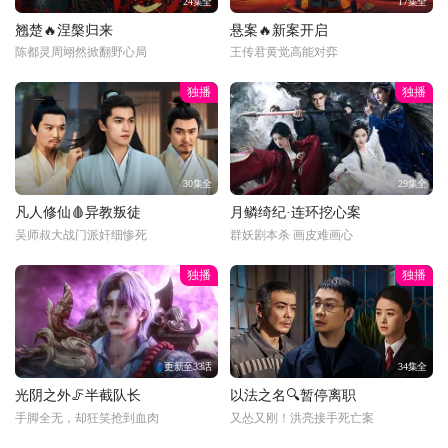
24集全
17集全
翘楚🔥涅槃归来
悬案🔥新案开启
陈都灵周翊然掀翻野心局
王传君黄觉高能对弈
独播
独播
30集全
29集全
凡人修仙🩸异教叛徒
月鳞绮纪·连环挖心案
吴师叔大战门派奸细惨死
群妖剧本杀 画皮难画心
独播
独播
更新至33话
34集全
光阴之外🦵半截队长
以法之名🔍暂停离职
手脚全无，却狂笑抢到血肉
又怂又刚！洪亮接手死亡案