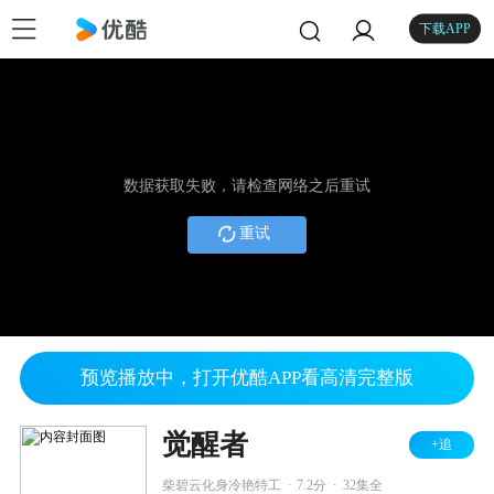
下载APP
数据获取失败，请检查网络之后重试
重试
预览播放中，打开优酷APP看高清完整版
觉醒者
+追
.
.
柴碧云化身冷艳特工
7.2分
32集全