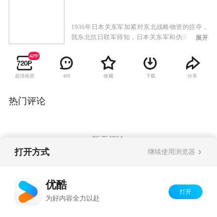
1936年日本关东军加紧对东北战略物资的掠夺，
我东北抗日联军得知，日本关东军和伪满洲国中
展开
央银行欲把一批黄金通过南满铁路线从滨城运往
奉城。在日本南满洲铁道株式会社所属的“亚细亚
号” 这列豪华列车上，在日伪运送“黄金”和研究资
超清画质
收藏
下载
分享
489
料两大生死攸关的紧要时刻，抗联战士既要夺回
被敌伪运送的“黄金”，为抗战截取重要战略物
资，又要保护无辜乘客的生命安全。最终，英勇
热门评论
机智的抗联战士粉碎了日伪运送“黄金”和资料的
阴谋，揭露和阻止了日军惨无人道的战争罪行。
暂无评论
打开方式
继续使用浏览器
Copyright©
2026
优酷 youku.com
版权所有
优酷
京ICP备06050721号-1
打开
为好内容全力以赴