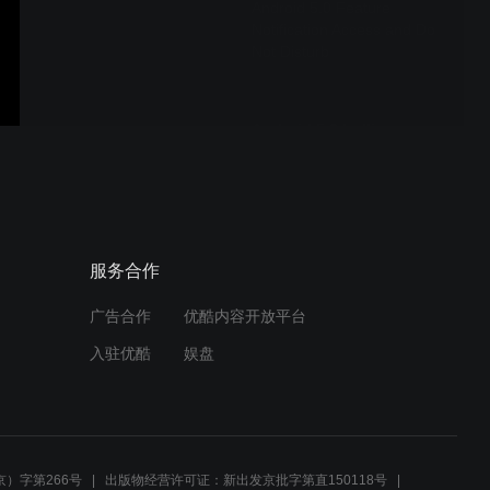
Android 5.0 Feature
Notification Access and Do
Not Disturb
Android 5.0 Lollipop
Easter Egg is a Flappy
Bird Clone
Android 5.0 "Lollipop" Tour!
服务合作
广告合作
优酷内容开放平台
入驻优酷
娱盘
）字第266号
出版物经营许可证：新出发京批字第直150118号