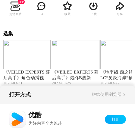
超清画质
收藏
下载
分享
34
选集
03:10
02:47
《VEILED EXPERTS 幕
《VEILED EXPERTS 幕
《地平线 西之绝
后高手》角色动捕视频
后高手》最终B测新预
LC“炙炎海岸”预
2023-03-31
2023-03-25
2023-03-22
公开
告片
打开方式
继续使用浏览器
Copyright©
2026
优酷 youku.com
版权所有
京ICP备06050721号-1
优酷
打开
为好内容全力以赴