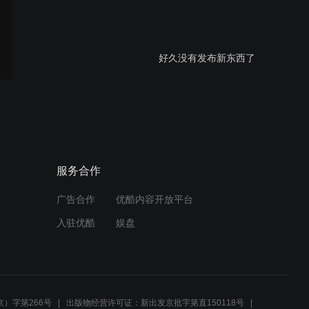
好久没有发布新东西了
莘县燕塔首届广场舞大赛后
杨全民健身队
服务合作
广告合作
优酷内容开放平台
3D打印月球灯延时
入驻优酷
娱盘
聊城莘县奥林匹克广场男子
烟操健身队 第八节拍打运动
）字第266号
出版物经营许可证：新出发京批字第直150118号