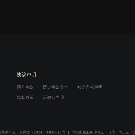
协议声明
用户协议
历史协议文本
知识产权声明
隐私政策
反盗链声明
营许可证：京网文（2024）0368-017号
网络出版服务许可证：（署）网出证（京