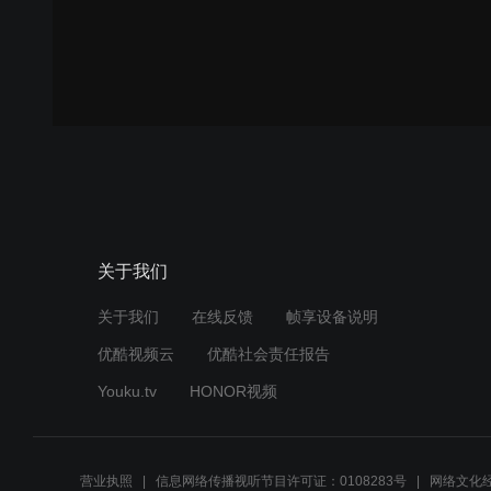
关于我们
关于我们
在线反馈
帧享设备说明
优酷视频云
优酷社会责任报告
Youku.tv
HONOR视频
营业执照
信息网络传播视听节目许可证：0108283号
网络文化经