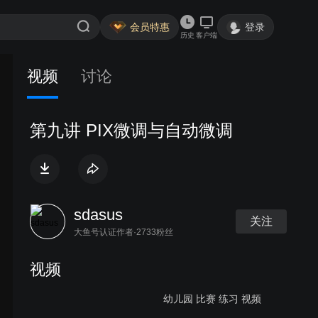
会员特惠
登录
历史
客户端
视频
讨论
第九讲 PIX微调与自动微调
sdasus
关注
大鱼号认证作者·2733粉丝
视频
幼儿园 比赛 练习 视频