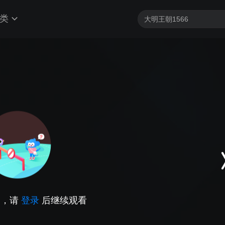
类
因，请
登录
后继续观看