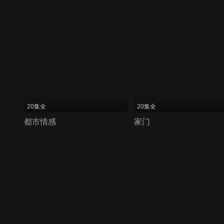
20集全
20集全
都市情感
家门