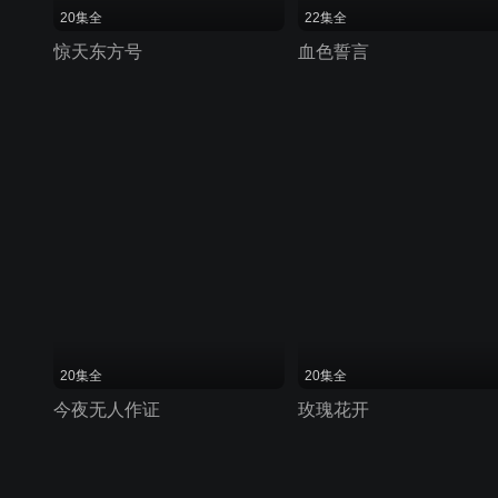
20集全
22集全
惊天东方号
血色誓言
20集全
20集全
今夜无人作证
玫瑰花开