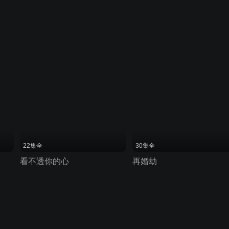
22集全
30集全
看不透你的心
再婚劫