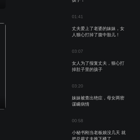
孩子！
01:41
丈夫爱上了老婆的妹妹，女
人狠心打掉了腹中胎儿！
03:07
女人为了报复丈夫，狠心打
掉肚子里的孩子
03:20
妹妹被查出绝症，母女两密
谋瞒病情
00:58
小秘书刚当老板娘没几天 就
把总裁丈夫推下楼了