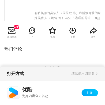
聪明美丽的吴依凡（周显欣 饰）和活泼可爱的妹
妹吴依人（姚笛 饰）与知书达理的母亲黄慧英
展开
（徐幸饰）相依为命，过着清贫舒心的日子。不
料天意弄人，噩梦打破了他们平静的生活。
超清画质
收藏
下载
分享
7
热门评论
暂无评论
打开方式
继续使用浏览器
Copyright©
2026
优酷 youku.com
版权所有
优酷
京ICP备06050721号-1
打开
为好内容全力以赴