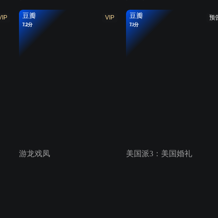
豆瓣
豆瓣
VIP
VIP
预
7.2分
7.1分
游龙戏凤
美国派3：美国婚礼