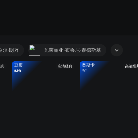
拉尔·朗万
瓦莱丽亚·布鲁尼·泰德斯基
豆瓣
奥斯卡
经典
高清经典
高清经
8.3分