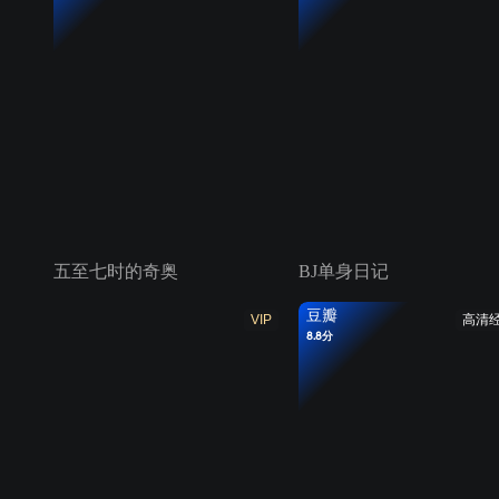
五至七时的奇奥
BJ单身日记
豆瓣
VIP
高清
8.8分