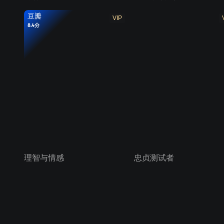
豆瓣
VIP
8.4分
理智与情感
忠贞测试者