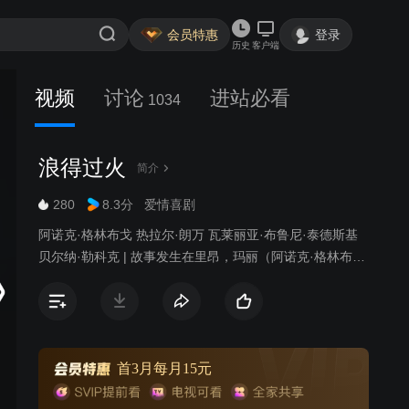
会员特惠
登录
历史
客户端
视频
讨论
进站必看
1034
浪得过火
简介
280
8.3分
爱情喜剧
阿诺克·格林布戈 热拉尔·朗万 瓦莱丽亚·布鲁尼·泰德斯基
贝尔纳·勒科克 | 故事发生在里昂，玛丽（阿诺克·格林布戈
饰）是一个风尘女子，和其他由于生活所迫而从事这份尴
尬的职业的女人们不同，玛丽是打心底里热爱自己的工作
的，无论她的客人是何等的丑陋和年迈，她都能以十二分
的用心和温柔将他们服侍的心满意足。一次偶然中，玛丽
在自己的家门口结识了昏睡在那里的流浪汉弗朗西斯（奥
首3月每月15元
利维·马丁内兹 饰），善良的玛丽不仅将弗朗西斯带进了家