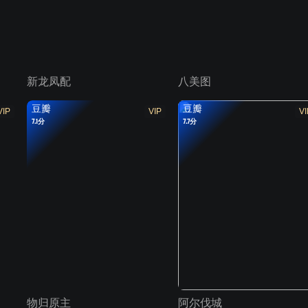
新龙凤配
八美图
豆瓣
豆瓣
VIP
VIP
VI
7.1分
7.7分
物归原主
阿尔伐城