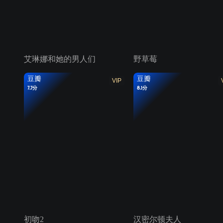
艾琳娜和她的男人们
野草莓
豆瓣
豆瓣
VIP
7.7分
8.1分
初吻2
汉密尔顿夫人