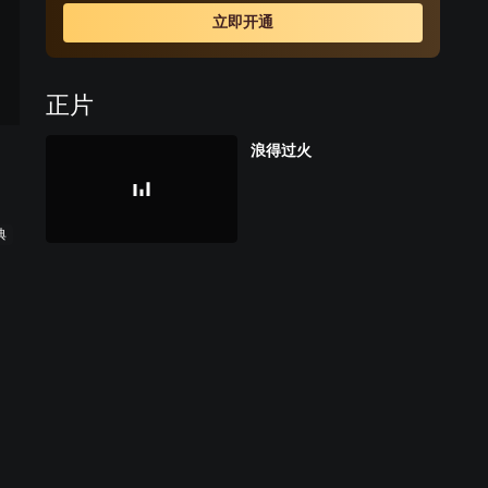
门，更用美味的食物和自己的身体温暖了这个可怜人冰冷
立即开通
的心灵。 玛丽和弗朗西斯恋爱了，她甘愿用自己的身体换
取金钱，来满足无所事事的弗朗西斯提出的种种要求。好
景不长，弗朗西斯个性中的缺点逐渐显露，他不仅对玛丽
正片
热爱的职业表现出了反感，更和一个美甲女郎产生了暧昧
的关系。很快，弗朗西斯便因为触犯了法律而锒铛入狱，
浪得过火
与此同时，玛丽也站在了人生的十字路口之前。
典