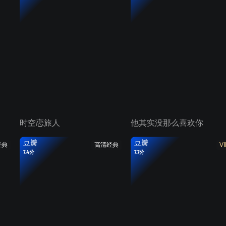
时空恋旅人
他其实没那么喜欢你
豆瓣
豆瓣
经典
高清经典
VI
7.4分
7.7分