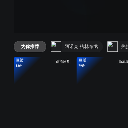
为你推荐
阿诺克·格林布戈
热
豆瓣
豆瓣
高清经典
高清
8.1分
7.9分