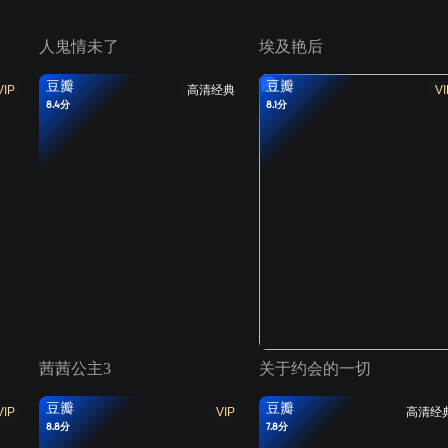
人鬼情未了
埃及艳后
豆瓣
豆瓣
VIP
高清经典
VI
8.4分
8.1分
茜茜公主3
关于约会的一切
豆瓣
豆瓣
VIP
VIP
高清经
8.8分
7.8分