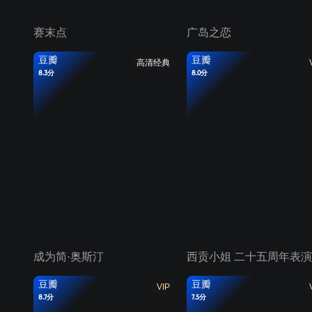
赛末点
广岛之恋
豆瓣
豆瓣
高清经典
8.3分
8.0分
成为简·奥斯汀
西贡小姐 二十五周年表演
豆瓣
豆瓣
VIP
8.7分
7.5分