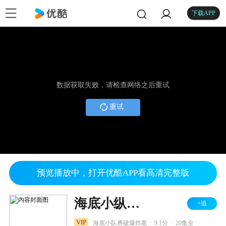
下载APP
数据获取失败，请检查网络之后重试
重试
预览播放中，打开优酷APP看高清完整版
海底小纵队 第三季
+追
.
.
VIP
海底小队勇破爆炸案
9.1分
20集全