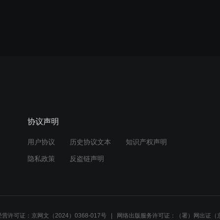
协议声明
用户协议
历史协议文本
知识产权声明
隐私政策
反盗链声明
营许可证：京网文（2024）0368-017号
网络出版服务许可证：（署）网出证（京