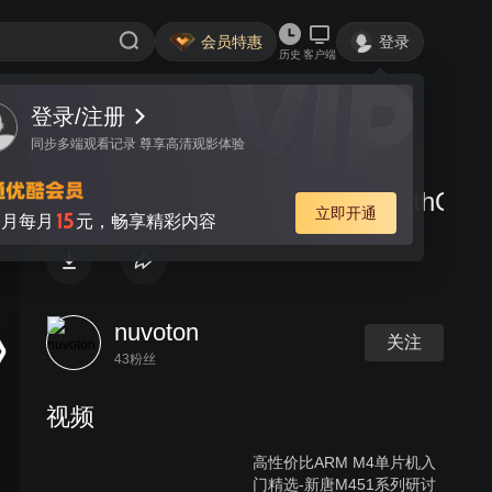
会员特惠
登录
历史
客户端
登录/注册
视频
讨论
同步多端观看记录 尊享高清观影体验
IE_NuMicro_withoutOS_and_withOS
立即开通
15
月每月
元，畅享精彩内容
nuvoton
关注
43粉丝
视频
高性价比ARM M4单片机入
门精选-新唐M451系列研讨