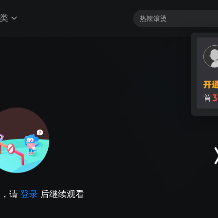
类
3
首
因，请
登录
后继续观看