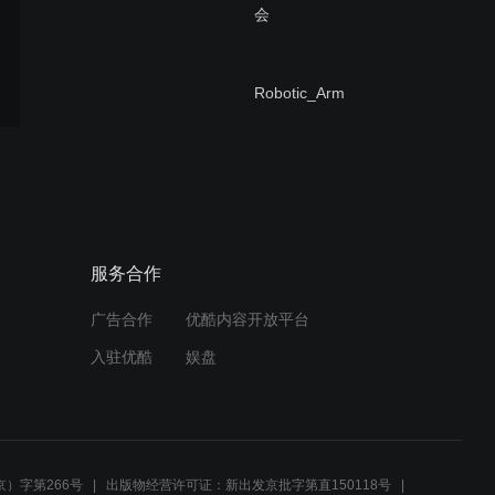
会
Robotic_Arm
IE_NuMicro_withoutOS_a
nd_withOS
服务合作
广告合作
优酷内容开放平台
IE_NuMicro_WiFi
入驻优酷
娱盘
IE_NuMicro_Bluetooth
）字第266号
出版物经营许可证：新出发京批字第直150118号