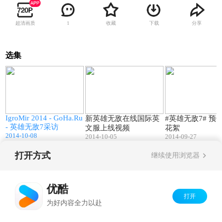
超清画质
收藏
下载
分享
1
选集
7
12:32
02:14
IgroMir 2014 - GoHa.Ru
新英雄无敌在线国际英
#英雄无敌7# 预
- 英雄无敌7采访
文服上线视频
花絮
2014-10-08
2014-10-05
2014-09-27
打开方式
继续使用浏览器
Copyright©
2026
优酷 youku.com
版权所有
京ICP备06050721号-1
优酷
打开
为好内容全力以赴