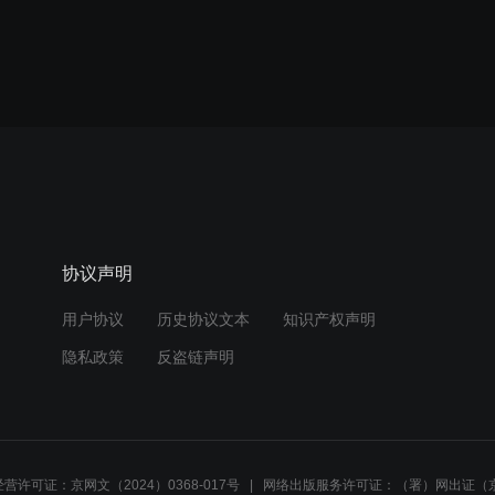
协议声明
用户协议
历史协议文本
知识产权声明
隐私政策
反盗链声明
营许可证：京网文（2024）0368-017号
网络出版服务许可证：（署）网出证（京