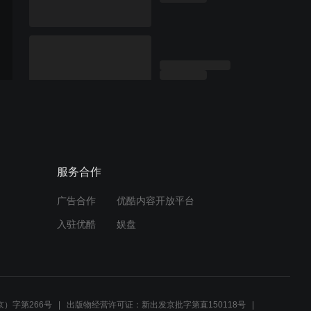
服务合作
广告合作
优酷内容开放平台
入驻优酷
娱盘
）字第266号
出版物经营许可证：新出发京批字第直150118号