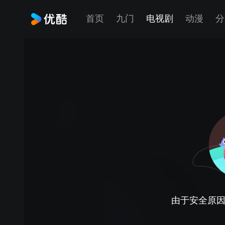
首页
九门
电视剧
动漫
分
由于安全原