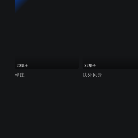
20集全
32集全
坐庄
法外风云