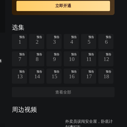
立即开通
选集
预告
预告
预告
预告
预告
预告
1
2
3
4
5
6
预告
预告
预告
预告
预告
预告
7
8
9
10
11
12
播
预告
预告
预告
预告
预告
预告
13
14
15
16
17
18
查看全部
周边视频
外卖员误闯安全屋，卧底计