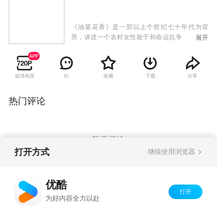
《油菜花香》是一部以上个世纪七十年代为背
景，讲述一个农村女性敢于和命运抗争，通过自
展开
强不息的努力，最终收获事业和亲情的农村年代
剧。通过讲述上饶地区农村女人周英子的坎坷而
抗争的人生历程，展示了中国底层女性质朴、拼
超清画质
收藏
下载
分享
85
搏的秉性与命运。少女时代的周英子经历了初恋
失败、梦想破灭、家庭巨变、嫁给福禄；妇女时
代的周英子经历了和福禄的艰难磨合、生死之
热门评论
交、先婚后爱、共同创业、患难真情、福禄病
逝；最后讲述周英子的成就，经历了事业成功、
儿女成才、名声在外、回乡反思。通过晨曦的油
菜花、正午的油菜花及月下的油菜花的反复特
暂无评论
写，来衬托女主人公周英子的人生境遇和精神境
打开方式
继续使用浏览器
界。
Copyright©
2026
优酷 youku.com
版权所有
优酷
京ICP备06050721号-1
打开
为好内容全力以赴