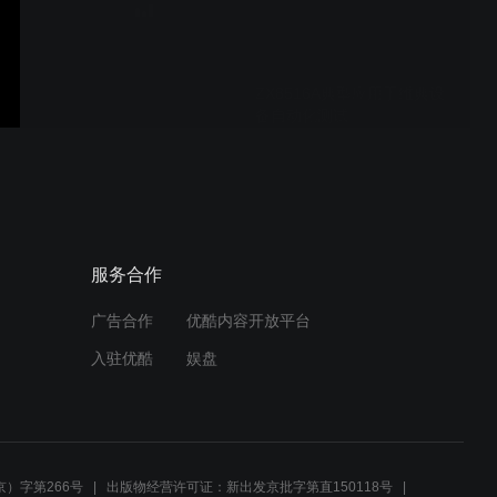
ZX8516A典型应用于维典设
备自动化测试
ZX2789-96变压器综合测试
仪
服务合作
广告合作
优酷内容开放平台
ZX8815视频
入驻优酷
娱盘
）字第266号
出版物经营许可证：新出发京批字第直150118号