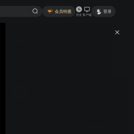
会员特惠
登录
历史
客户端
视频
讨论
ZX5512分流器测量方法
Tony52600632
关注
1粉丝
视频
ZX5512分流器测量方法