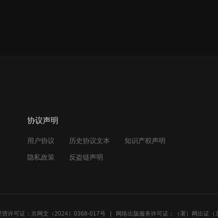
协议声明
用户协议
历史协议文本
知识产权声明
隐私政策
反盗链声明
营许可证：京网文（2024）0368-017号
网络出版服务许可证：（署）网出证（京