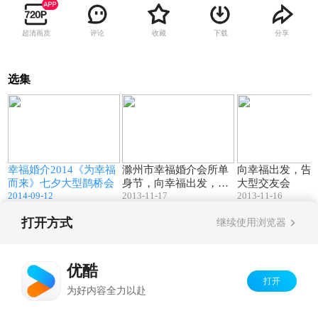
超清画质
评论
收藏
下载
分享
选集
9
43:56
54:18
幸福婚介2014《为幸福
滁州市幸福婚介会所单
向幸福出发，告
而来》七夕大型鹊桥会
身节，向幸福出发，告
大型交友会
2014-09-12
2013-11-17
2013-11-16
别单身大型交友会
打开方式
继续使用浏览器
Copyright©
2026
优酷 youku.com
版权所有
京ICP备06050721号-1
优酷
打开
为好内容全力以赴