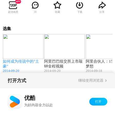
超清画质
收藏
下载
分享
39
选集
1
11:55
10:35
如何成为传说中的"土
阿里巴巴纽交所上市敲
阿里合伙人：15
豪"
钟全程视频
梦想
2014-09-20
2014-09-20
2014-09-18
打开方式
继续使用浏览器
Copyright©
2026
优酷 youku.com
版权所有
京ICP备06050721号-1
优酷
打开
为好内容全力以赴