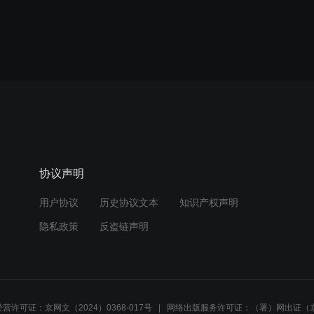
协议声明
用户协议
历史协议文本
知识产权声明
隐私政策
反盗链声明
营许可证：京网文（2024）0368-017号
网络出版服务许可证：（署）网出证（京