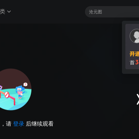
类
3
首
因，请
登录
后继续观看