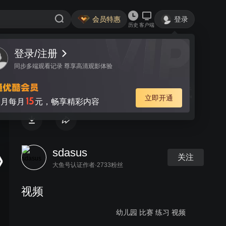
会员特惠
登录
历史
客户端
登录/注册
视频
讨论
同步多端观看记录 尊享高清观影体验
PIX2.4.5 自动调参后的飞行测试
立即开通
15
月每月
元，畅享精彩内容
sdasus
关注
大鱼号认证作者·2733粉丝
视频
幼儿园 比赛 练习 视频