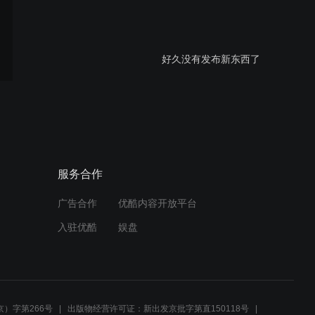
好久没有发布新东西了
莘县燕塔首届广场舞大赛后
杨全民健身队
服务合作
广告合作
优酷内容开放平台
3D打印月球灯延时
入驻优酷
娱盘
聊城莘县奥林匹克广场男子
烟操健身队 第八节拍打运动
）字第266号
出版物经营许可证：新出发京批字第直150118号