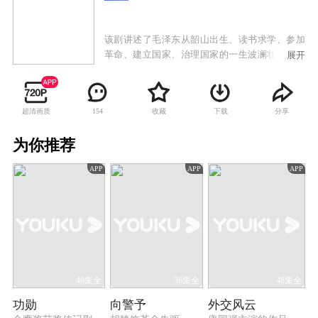
该剧讲述了毛泽东从韶山出生、读书求学、参加
革命、建立国家、治理国家的一生波澜壮阔的历
展开
史画卷。
超清画质
收藏
下载
分享
154
为你推荐
APP
APP
APP
48集全
36集全
48集全
功勋
向警予
外交风云