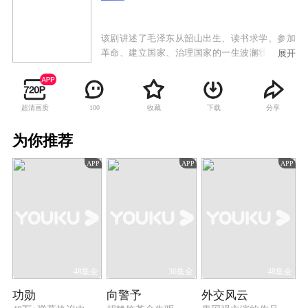
该剧讲述了毛泽东从韶山出生、读书求学、参加
革命、建立国家、治理国家的一生波澜壮阔的历
展开
史画卷。
超清画质
收藏
下载
分享
100
为你推荐
APP
APP
APP
48集全
36集全
48集全
功勋
向警予
外交风云