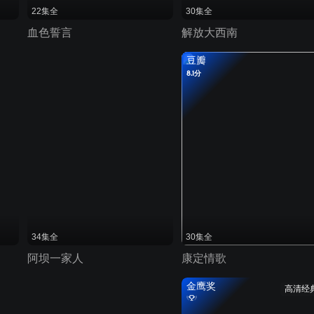
22集全
30集全
血色誓言
解放大西南
豆瓣
8.1分
34集全
30集全
阿坝一家人
康定情歌
金鹰奖
高清经