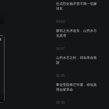
忠贞烈女杨开慧不顾一切嫁
泽东
04:52
微弱之光求改良，山穷水尽
见真理
典
06:07
山穷水尽之时，得知革命救
国
02:45
事业受阻锋芒毕露，得知真
理全家革命
03:30