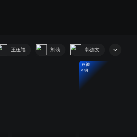
王伍福
刘劲
郭连文
豆瓣
8.0分