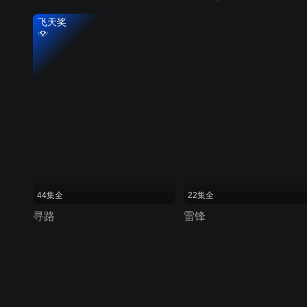
飞天奖
44集全
22集全
寻路
雷锋