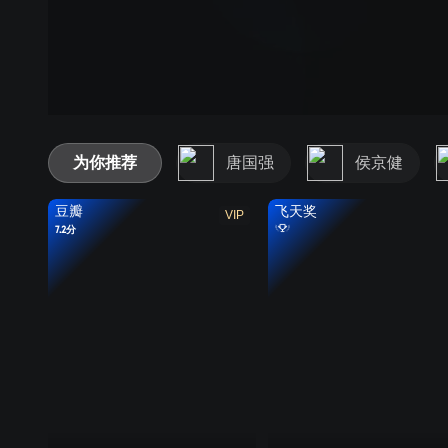
为你推荐
唐国强
侯京健
豆瓣
飞天奖
VIP
7.2分