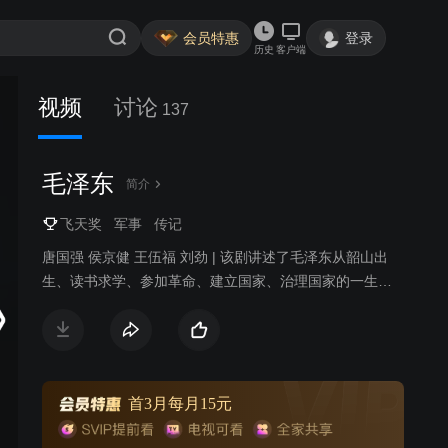
会员特惠
登录
历史
客户端
视频
讨论
137
毛泽东
简介
飞天奖
军事
传记
唐国强 侯京健 王伍福 刘劲 | 该剧讲述了毛泽东从韶山出
生、读书求学、参加革命、建立国家、治理国家的一生波
澜壮阔的历史画卷。
首3月每月15元