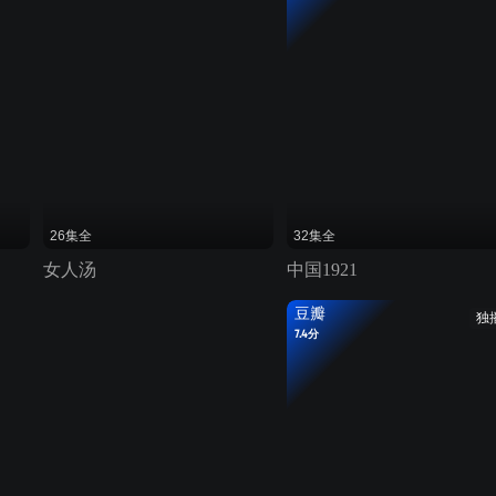
26集全
32集全
女人汤
中国1921
豆瓣
独
7.4分