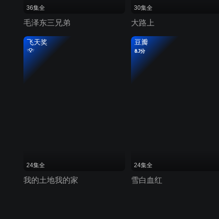
36集全
30集全
毛泽东三兄弟
大路上
飞天奖
豆瓣
8.7分
24集全
24集全
我的土地我的家
雪白血红