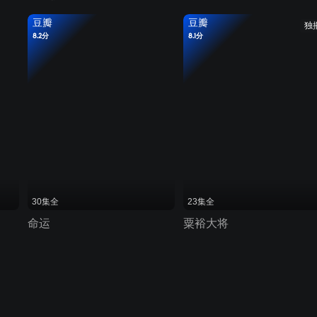
豆瓣
豆瓣
独
8.2分
8.1分
30集全
23集全
命运
粟裕大将