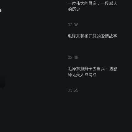
一位伟大的母亲，一段感人
的历史
播
02:06
毛泽东和杨开慧的爱情故事
03:38
毛泽东剪辫子去当兵，遇恩
师见美人成网红
03:55
毛泽东少年到青年的完美蜕
变和求学之路
04:59