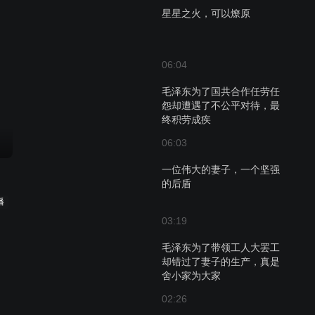
星星之火，可以燎原
06:04
毛泽东为了国共合作任劳任
怨却遭遇了不公平对待，最
终积劳成疾
06:03
一位伟大的妻子，一个坚强
的后盾
播
03:19
毛泽东为了带领工人大罢工
却错过了妻子的生产，真是
舍小家为大家
02:26