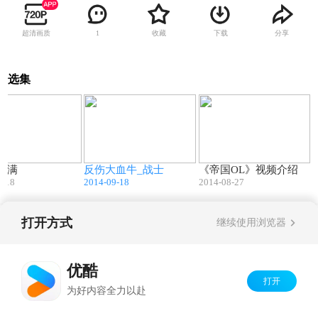
超清画质
收藏
下载
分享
1
选集
05:12
07:44
01:09
萨满
反伤大血牛_战士
《帝国OL》视频介绍
9-18
2014-09-18
2014-08-27
打开方式
继续使用浏览器
Copyright©
2026
优酷 youku.com
版权所有
京ICP备06050721号-1
优酷
打开
为好内容全力以赴