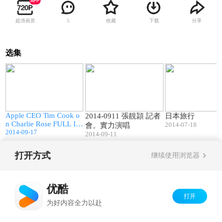
超清画质
收藏
下载
分享
5
选集
3
52:15
02:28
Apple CEO Tim Cook o
2014-0911 張靚頴 記者
日本旅行
n Charlie Rose FULL Int
2014-07-18
會。實力演唱
erview Part 1 (2014)
2014-09-17
2014-09-11
打开方式
继续使用浏览器
Copyright©
2026
优酷 youku.com
版权所有
京ICP备06050721号-1
优酷
打开
为好内容全力以赴