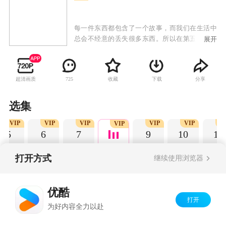
每一件东西都包含了一个故事，而我们在生活中
总会不经意的丢失很多东西。所以在第五季中泡
展开
芙小姐将化身为一位“寻物专家”，专门帮人寻回
那些丢失的物件，找回那一段段回忆。找不到北
的我们找东西……
超清画质
收藏
下载
分享
725
选集
VIP
VIP
VIP
VIP
VIP
V
VIP
5
6
7
9
10
11
打开方式
继续使用浏览器
Copyright©
2026
优酷 youku.com
版权所有
优酷
京ICP备06050721号-1
打开
为好内容全力以赴