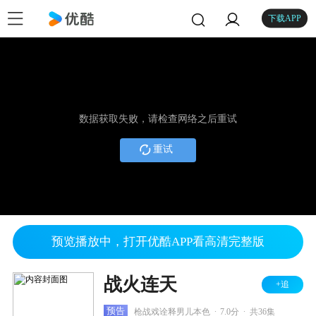
下载APP
数据获取失败，请检查网络之后重试
重试
预览播放中，打开优酷APP看高清完整版
战火连天
+追
.
.
预告
枪战戏诠释男儿本色
7.0分
共36集