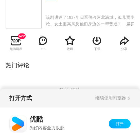
该剧讲述了1937年日军侵占河北满城，孤儿贾小
枪、女土匪高凤及他们身边的一帮普通民众，在
展开
面临家园被屠，亲人被杀的灾难下，从最初的逃
亡、聚众复仇，到逐渐在八路游击队的引导下，
意识到家国大义，并最终蜕变为一支纪律严明，
超清画质
收藏
下载
分享
318
让日军闻风丧胆的抗日队伍的动人故事。
热门评论
暂无评论
打开方式
继续使用浏览器
Copyright©
2026
优酷 youku.com
版权所有
优酷
京ICP备06050721号-1
打开
为好内容全力以赴