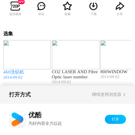
超清画质
评论
收藏
下载
分享
选集
4
02:04
01:01
CO2 LASER AND Fibre
800WINDOW
460洗铝机
Optic laser number
2014-09-02
2014-09-02
2014-09-02
打开方式
继续使用浏览器
Copyright©
2026
优酷 youku.com
版权所有
京ICP备06050721号-1
优酷
打开
为好内容全力以赴