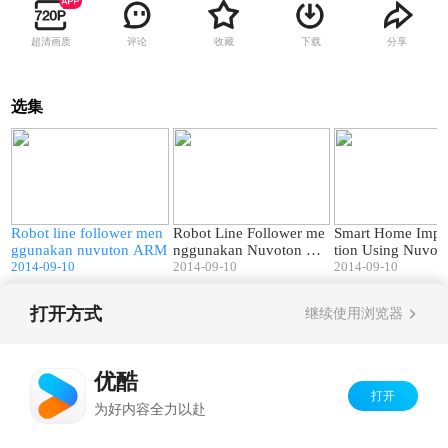
超清画质
评论
收藏
下载
分享
选集
2
02:10
03:00
si
Robot line follower men
Robot Line Follower me
Smart Home Impl
ggunakan nuvuton ARM
nggunakan Nuvoton AR
tion Using Nuvot
2014-09-10
M
2014-09-10
2014-09-10
打开方式
继续使用浏览器
Copyright©
2026
优酷 youku.com
版权所有
京ICP备06050721号-1
优酷
打开
为好内容全力以赴