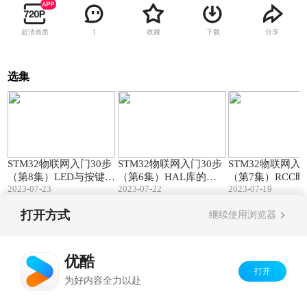
超清画质
收藏
下载
分享
1
选集
21:50
24:04
STM32物联网入门30步
STM32物联网入门30步
STM32物联网入
（第8集）LED与按键驱
（第6集）HAL库的结
（第7集）RCC
2023-07-23
2023-07-22
2023-07-19
动程序！
构与使用！
延时函数！
打开方式
继续使用浏览器
Copyright©
2026
优酷 youku.com
版权所有
京ICP备06050721号-1
优酷
打开
为好内容全力以赴