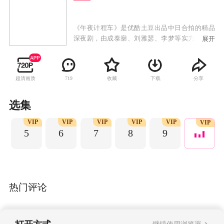
《午夜计程车》是优酷土豆出品中日合拍的精品
深夜剧，由成泰燊、刘雅瑟、李梦等实力演员主
展开
演。该剧是日本经典深夜剧《深夜食堂》的中国
姊妹篇，由《深夜食堂》原班人马打造，延续其
治愈系风格。《午夜计程车》将故事场景从食堂
超清画质
收藏
下载
分享
719
搬到了计程车上。午夜的计程车，犹如一个移动
的人间剧场，透过一位只在深夜出车的出租司机
的眼睛，看穿世间百态。
选集
P
VIP
VIP
VIP
VIP
VIP
VIP
5
6
7
8
9
热门评论