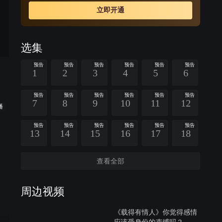
月后，两人再次相遇，这时，饶毅昕已变成一个被称为“集
立即开通
团女恶魔”的耀罡集团CEO，饶毅昕的父亲饶兆邦是耀罡的
创办人，半年前因突然患病，出院无期，故令饶毅昕走马
上任，暂时掌管集团，成为暂代CEO。祁逸升与饶毅昕也
选集
因缘际会走在一起，更发展出了一段非比寻常的曲折爱情
故事。
预告
预告
预告
预告
预告
预告
1
2
3
4
5
6
预告
预告
预告
预告
预告
预告
7
8
9
10
11
12
播
预告
预告
预告
预告
预告
预告
13
14
15
16
17
18
查看全部
周边视频
《载得有情人》你觉得感情