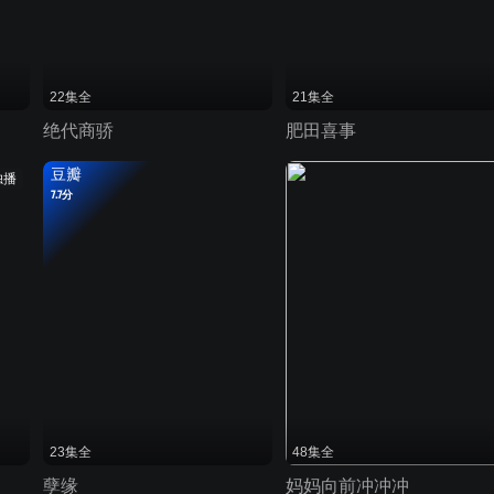
22集全
21集全
绝代商骄
肥田喜事
豆瓣
独播
7.7分
23集全
48集全
孽缘
妈妈向前冲冲冲