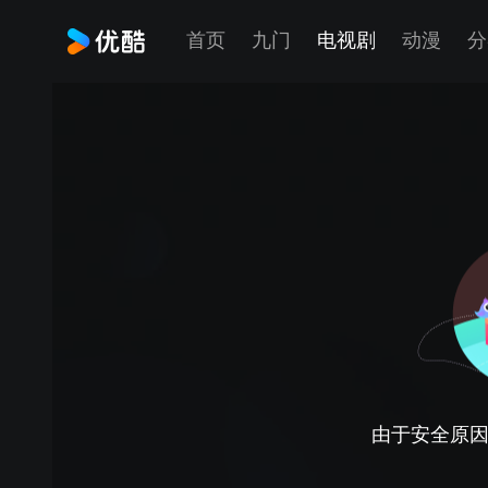
首页
九门
电视剧
动漫
分
由于安全原