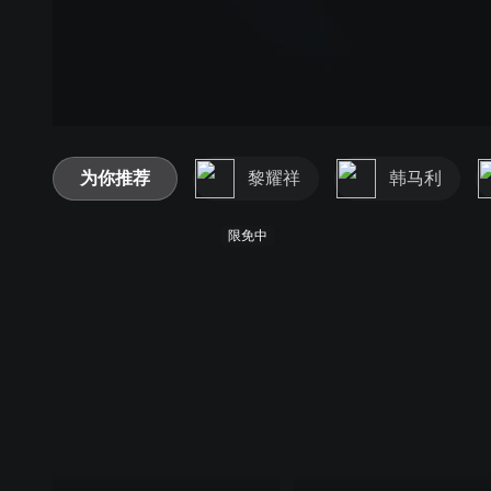
为你推荐
黎耀祥
韩马利
限免中