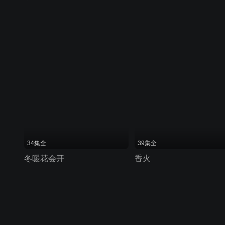
34集全
39集全
冬暖花会开
香火