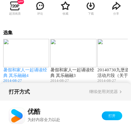
超清画质
评论
收藏
下载
分享
选集
3
02:04
00:52
暑假和家人一起诵读经
暑假和家人一起诵读经
20140730九堡
典 其乐融融4
典 其乐融融3
活动片段（关于
2014-08-27
2014-08-27
2014-08-27
典）
打开方式
继续使用浏览器
Copyright©
2026
优酷 youku.com
版权所有
京ICP备06050721号-1
优酷
打开
为好内容全力以赴