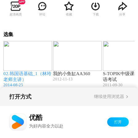
超清画质
评论
收藏
下载
分享
选集
0
32:44
01:36
02.韩国语基础_1（林玲
我的小鱼缸AA360
S-TOPIK中级课
2012-11-13
老师主讲）
语考试
2014-08-25
2011-09-30
打开方式
继续使用浏览器
Copyright©
2026
优酷 youku.com
版权所有
京ICP备06050721号-1
优酷
打开
为好内容全力以赴