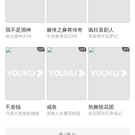
我不是酒神
赌侠之麻将传奇
疯狂喜剧人
南北酒神大PK
中外麻将花式PK
草根青年追梦记
APP
APP
APP
不差钱
咸鱼
热舞校花团
乌龙大奖挽救婚姻
置换人生重回校园
校花团演艺养成记
换一换