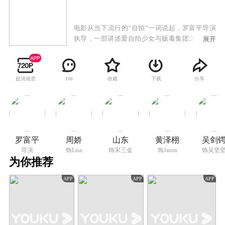
电影从当下流行的“自拍”一词说起，罗富平导演
执导，一部讲述爱自拍少女与贩毒集团之间斗智
展开
斗勇的故事。Lisa和Lina是双胞胎姐妹，都热爱自
拍，同时也都想着参加一年一届的自拍比赛，但
是没有想到的是她们遇到了贩毒集团，在与其周
超清画质
收藏
下载
分享
166
旋的同时，她们也找到了各自的归属。选择“自
拍”这个很热门的题材，贴近现代人的生活，容易
引起共鸣，让现在年轻人好好地正视自己。影片
除了享受感官上的刺激外，也让人能得到更多的
启迪。
罗富平
周娇
山东
黄泽栩
吴剑
导演
饰Lisa
饰宋三金
饰Jason
饰吴坚
为你推荐
APP
APP
APP