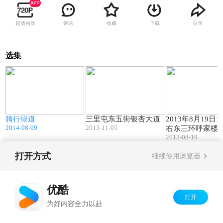
超清画质
评论
收藏
下载
分享
选集
1
01:18
01:28
骑行绿道
三里屯东五街银杏大道
2013年8月19日
2014-08-09
2013-11-05
右东三环呼家楼
2013-08-19
展览馆交通情况
打开方式
继续使用浏览器
Copyright©
2026
优酷 youku.com
版权所有
京ICP备06050721号-1
优酷
打开
为好内容全力以赴