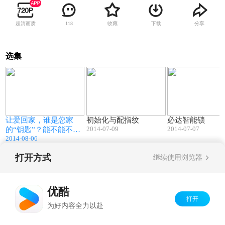
超清画质
收藏
下载
分享
118
选集
04:49
01:51
让爱回家，谁是您家
初始化与配指纹
必达智能锁
2014-07-09
2014-07-07
的“钥匙”？能不能不要
2014-08-06
这么煽情
打开方式
继续使用浏览器
Copyright©
2026
优酷 youku.com
版权所有
京ICP备06050721号-1
优酷
打开
为好内容全力以赴