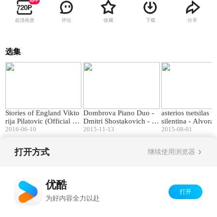
超清画质
评论
收藏
下载
分享
选集
03:53
11:20
Stories of England Vikto
Dombrova Piano Duo -
asterios tsetsilas 
rija Pilatovic (Official M
Dmitri Shostakovich - C
silentina - Alvorada @ H
usic Video)
2016-06-10
oncertino for Two Piano
2015-11-13
alf Note Jazz Bar
2015-08-01
s, op 94
打开方式
继续使用浏览器
Copyright©
2026
优酷 youku.com
版权所有
京ICP备06050721号-1
优酷
打开
为好内容全力以赴