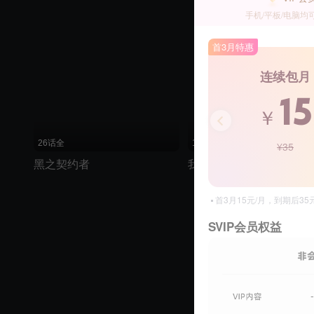
手机/平板/电脑均
首3月特惠
连续包月
15
￥
26话全
12话全
¥35
黑之契约者
首3月15元/月，到期后3
SVIP会员权益