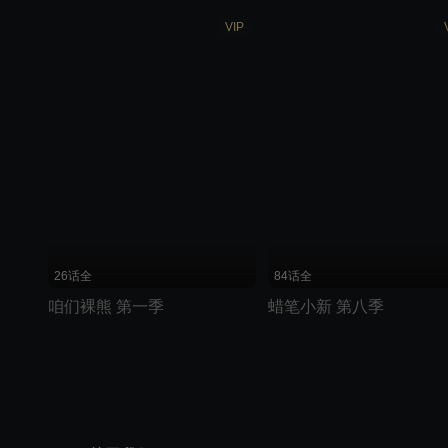
VIP
26话全
84话全
咱们裸熊 第一季
蜡笔小新 第八季