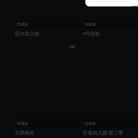
25话全
14话全
恶作剧之吻
0号宿舍
VIP
39话全
12话全
王牌御史
百鬼幼儿园 第二季