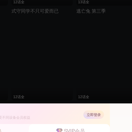
12话全
13话全
式守同学不只可爱而已
逃亡兔 第三季
12话全
12话全
我太受欢迎了该怎么办
我是江小白 第二季
立即登录
受不同设备会员权益
预告
VI
SVIP会员
员