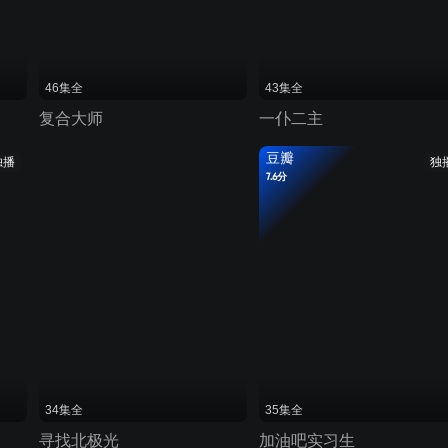
46集全
43集全
复合大师
一仆二主
豆瓣
独播
独
7.6分
34集全
35集全
寻找北极光
加油吧实习生