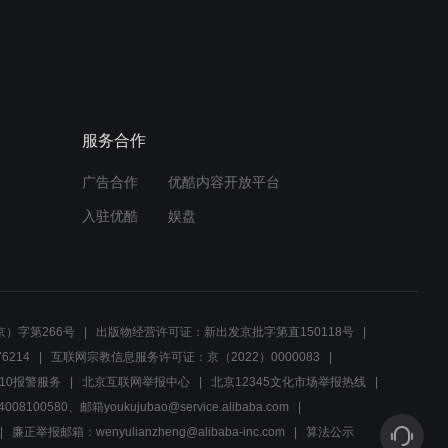
01:21
告白背后，晓玲如何抉择？
服务合作
00:40
广告合作
优酷内容开放平台
白富美爱上挤公交车的小
伙，想方设法要跟他在一
入驻优酷
娱盘
起，结局让人意外
02:11
黄猛晓玲被迫分手，虽然扎
心，但这就是现实
）字第266号
出版物经营许可证：新出发京批字第直150118号
6214
互联网宗教信息服务许可证：京（2022）0000083
02:58
10报警服务
北京互联网举报中心
北京12345文化市场举报热线
00580、邮箱youkujubao@service.alibaba.com
田园怀疑男友出轨，一调查
才发现他竟脚踏五条船
廉正举报邮箱：wenyulianzheng@alibaba-inc.com
算法公示