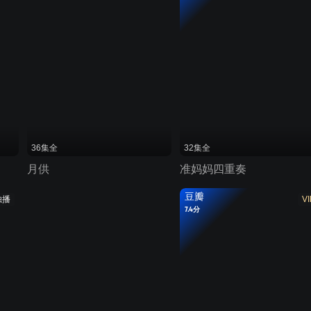
36集全
32集全
月供
准妈妈四重奏
豆瓣
独播
VI
7.4分