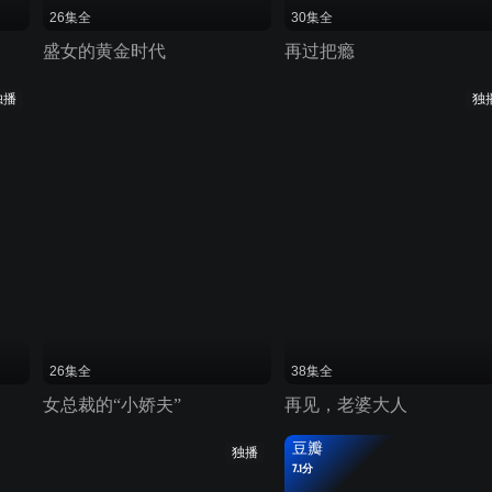
26集全
30集全
盛女的黄金时代
再过把瘾
独播
独
26集全
38集全
女总裁的“小娇夫”
再见，老婆大人
豆瓣
独播
7.1分