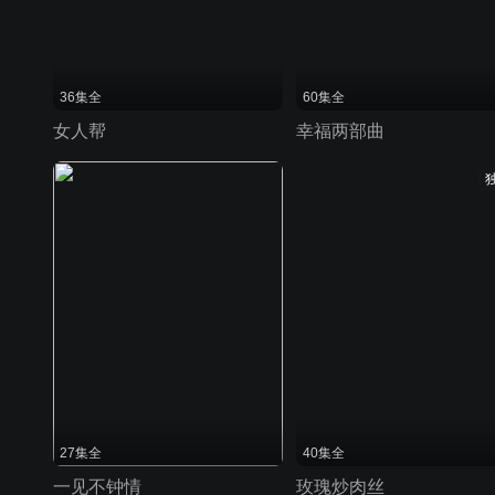
36集全
60集全
女人帮
幸福两部曲
27集全
40集全
一见不钟情
玫瑰炒肉丝