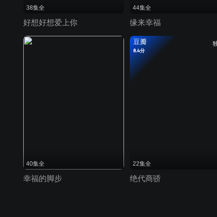
38集全
44集全
好想好想爱上你
缘来幸福
豆瓣
8.4分
40集全
22集全
幸福的脚步
绝代商骄