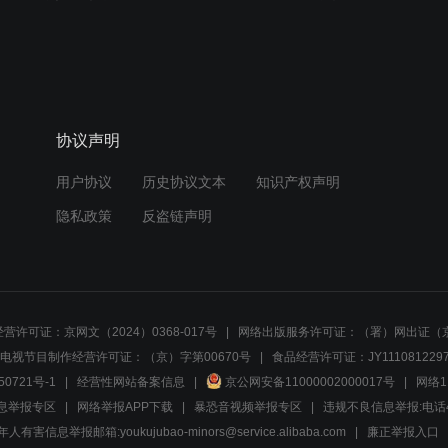
协议声明
用户协议
历史协议文本
知识产权声明
隐私政策
反盗链声明
营许可证：京网文（2024）0368-017号
网络出版服务许可证：（署）网出证（京
电视节目制作经营许可证：（京）字第00670号
食品经营许可证：JY1110812297
50721号-1
经营性网站备案信息
京公网安备11000002000017号
网络1
息举报专区
网络举报APP下载
暴恐音视频举报专区
违规不良信息举报:电话40081
人有害信息举报邮箱:youkujubao-minors@service.alibaba.com
廉正举报入口