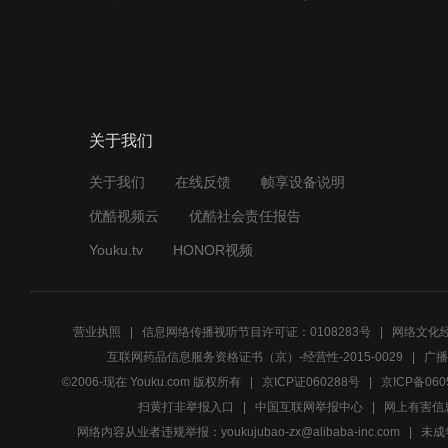
关于我们
关于我们
在线反馈
帧享设备说明
优酷视频云
优酷社会责任报告
Youku.tv
HONOR视频
营业执照
信息网络传播视听节目许可证：0108283号
网络文化经
互联网药品信息服务资格证书（京）-经营性-2015-0029
广播
©2006-现在 Youku.com 版权所有
京ICP证060288号
京ICP备060
扫黄打非举报入口
中国互联网举报中心
网上有害信
网络内容从业者违规举报：youkujubao-zx@alibaba-inc.com
未成年