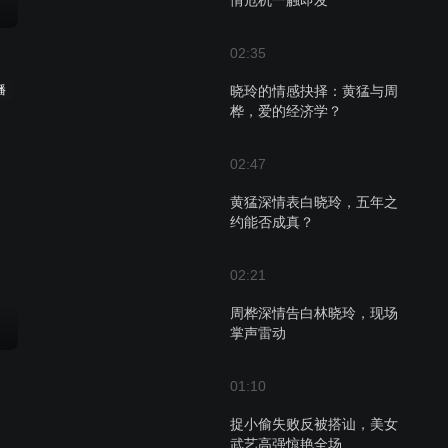
情危机一触即发
02:35
播
晓玲的情感抉择：黄猛与周
桦，爱的经济学？
02:47
黄猛深情表白晓玲，五年之
约能否成真？
02:21
周桦深情告白林晓玲，现场
掌声雷动
01:10
捉小偷失败反被搭讪，美女
武艺高强惊艳全场