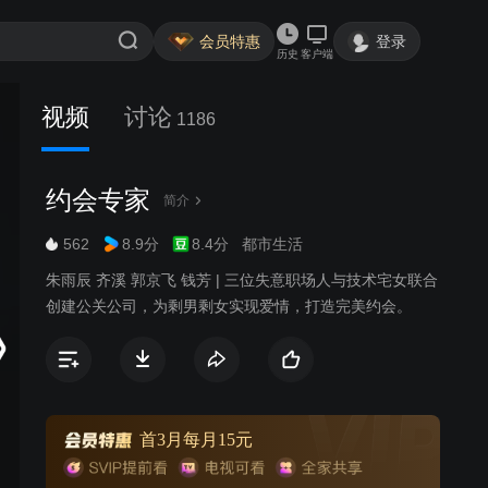
会员特惠
登录
历史
客户端
视频
讨论
1186
约会专家
简介
562
8.9分
8.4分
都市生活
朱雨辰 齐溪 郭京飞 钱芳 | 三位失意职场人与技术宅女联合
创建公关公司，为剩男剩女实现爱情，打造完美约会。
首3月每月15元