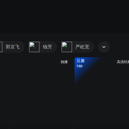
郭京飞
钱芳
严屹宽
豆瓣
独播
高清经
7.3分