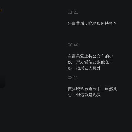
P
01:21
告白背后，晓玲如何抉择？
00:40
白富美爱上挤公交车的小
伙，想方设法要跟他在一
起，结局让人意外
02:11
黄猛晓玲被迫分手，虽然扎
心，但这就是现实
02:58
田园怀疑男友出轨，一调查
才发现他竟脚踏五条船