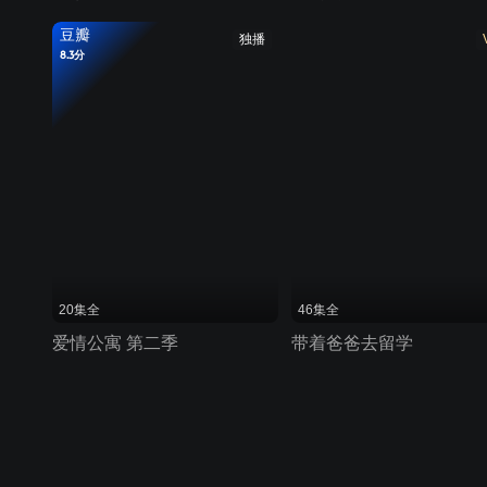
豆瓣
独播
8.3分
20集全
46集全
爱情公寓 第二季
带着爸爸去留学