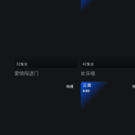
32集全
42集全
爱情闯进门
欢乐颂
豆瓣
独播
8.3分