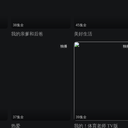
38集全
45集全
我的亲爹和后爸
美好生活
独播
独
37集全
39集全
热爱
我的！体育老师 TV版