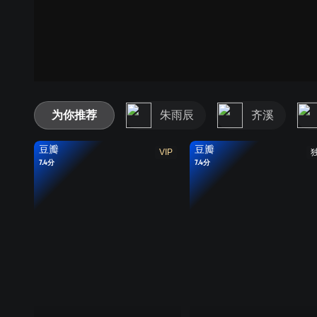
为你推荐
朱雨辰
齐溪
豆瓣
豆瓣
VIP
7.4分
7.4分