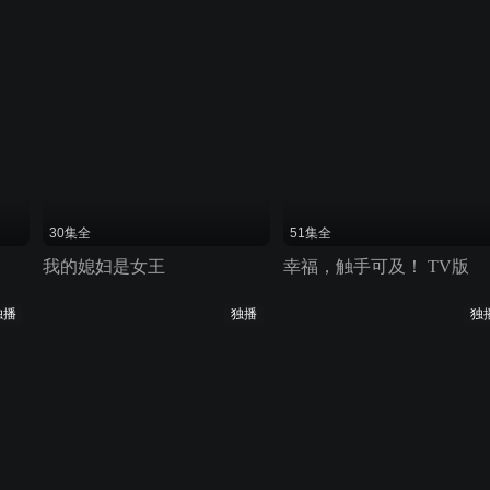
30集全
51集全
我的媳妇是女王
幸福，触手可及！ TV版
独播
独播
独