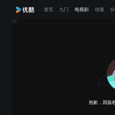
首页
九门
电视剧
动漫
分
抱歉，因版