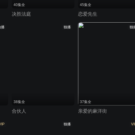
40集全
45集全
决胜法庭
恋爱先生
独播
独播
独
38集全
37集全
合伙人
亲爱的麻洋街
VIP
独播
VI