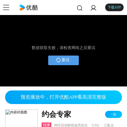
下载APP
数据获取失败，请检查网络之后重试
重试
预览播放中，打开优酷APP看高清完整版
约会专家
+追
.
.
独播
神经四侠解救痴男怨女
8.9分
32集全