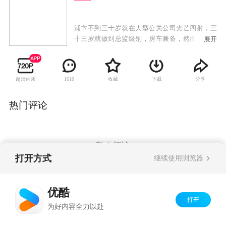
浦卞不到三十岁就在大型公关公司光芒四射，三
十三岁就做到总监级别，房车兼备，然而在三十
展开
六岁的时候，却迎来人生最大的阴霾——事业破
产，妻子离他而去。走投无路的他，为了得到下
一季广告的合约，击败竞争对手丁羽，成功策划
超清画质
收藏
下载
分享
1610
了广告公司老总牵走相亲节目女神柳林。然而之
后阴错阳差，使得浦卞和丁羽、柳林、苏杭杭，
四个人成立了情感委托公司，专门帮助别人解决
热门评论
情感问题。
暂无评论
打开方式
继续使用浏览器
Copyright©
2026
优酷 youku.com
版权所有
优酷
京ICP备06050721号-1
打开
为好内容全力以赴