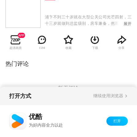
浦卞不到三十岁就在大型公关公司光芒四射，三
十三岁就做到总监级别，房车兼备，然而在三十
展开
六岁的时候，却迎来人生最大的阴霾——事业破
产，妻子离他而去。走投无路的他，为了得到下
一季广告的合约，击败竞争对手丁羽，成功策划
超清画质
收藏
下载
分享
1594
了广告公司老总牵走相亲节目女神柳林。然而之
后阴错阳差，使得浦卞和丁羽、柳林、苏杭杭，
四个人成立了情感委托公司，专门帮助别人解决
热门评论
情感问题。
暂无评论
打开方式
继续使用浏览器
Copyright©
2026
优酷 youku.com
版权所有
优酷
京ICP备06050721号-1
打开
为好内容全力以赴