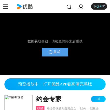
下载APP
数据获取失败，请检查网络之后重试
重试
预览播放中，打开优酷APP看高清完整版
约会专家
+追
.
.
独播
神经四侠解救痴男怨女
8.9分
32集全