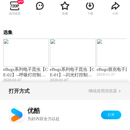
超清画质
收藏
下载
分享
1
选集
02:21
01:02
eBugs系列电子昆虫【C
eBugs系列电子昆虫【C
eBugs朋克电子
2019-11-27
E-02】--呼吸灯控制电
E-01】--闪光灯控制电
2020-01-07
2020-01-07
路
路
打开方式
继续使用浏览器
Copyright©
2026
优酷 youku.com
版权所有
京ICP备06050721号-1
优酷
打开
为好内容全力以赴