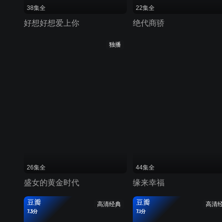
38集全
22集全
好想好想爱上你
绝代商骄
独播
26集全
44集全
盛女的黄金时代
缘来幸福
豆瓣
豆瓣
高清经典
高清
7.3分
7.1分