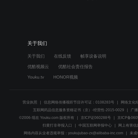
关于我们
关于我们
在线反馈
帧享设备说明
优酷视频云
优酷社会责任报告
Youku.tv
HONOR视频
营业执照
信息网络传播视听节目许可证：0108283号
网络文化经
互联网药品信息服务资格证书（京）-经营性-2015-0029
广播
©2006-现在 Youku.com 版权所有
京ICP证060288号
京ICP备060
扫黄打非举报入口
中国互联网举报中心
网上有害信
网络内容从业者违规举报：youkujubao-zx@alibaba-inc.com
未成年