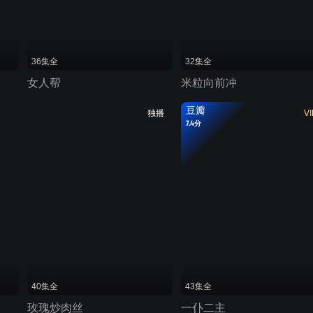
36集全
32集全
女人帮
米粒向前冲
豆瓣
独播
VI
7.4分
40集全
43集全
玫瑰炒肉丝
一仆二主