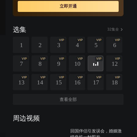
立即开通
选集
32集全
VIP
VIP
VIP
VIP
1
2
3
4
5
6
VIP
VIP
VIP
VIP
VIP
VIP
7
8
9
10
12
VIP
VIP
VIP
VIP
VIP
VIP
13
14
15
16
17
18
查看全部
周边视频
回国伴侣引发误会，婚姻激