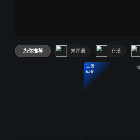
为你推荐
朱雨辰
齐溪
豆瓣
8.4分