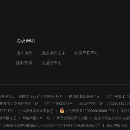
协议声明
用户协议
历史协议文本
知识产权声明
隐私政策
反盗链声明
营许可证：京网文（2024）0368-017号
网络出版服务许可证：（署）网出证（京
电视节目制作经营许可证：（京）字第00670号
食品经营许可证：JY1110812297
50721号-1
经营性网站备案信息
京公网安备11000002000017号
网络1
息举报专区
网络举报APP下载
暴恐音视频举报专区
违规不良信息举报:电话40081
人有害信息举报邮箱:youkujubao-minors@service.alibaba.com
廉正举报入口