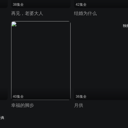
38集全
42集全
再见，老婆大人
结婚为什么
独
40集全
36集全
幸福的脚步
月供
经典