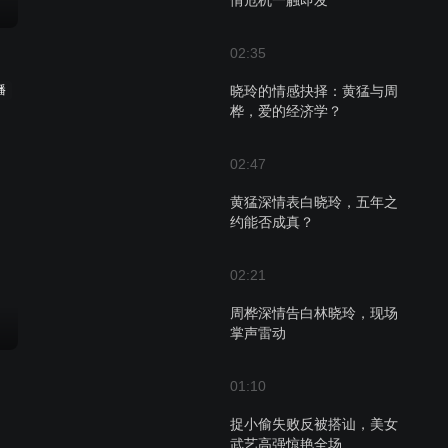
情危机一触即发
02:35
播
晓玲的情感抉择：黄猛与周
桦，爱的经济学？
02:47
黄猛深情表白晓玲，五年之
约能否成真？
02:21
周桦深情告白林晓玲，现场
掌声雷动
01:10
捉小偷失败反被搭讪，美女
武艺高强惊艳全场