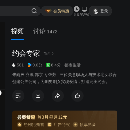
会员特惠
登录
历史
客户端
视频
讨论
1472
约会专家
简介
581
9.0分
8.4分
都市生活
朱雨辰 齐溪 郭京飞 钱芳 | 三位失意职场人与技术宅女联合
创建公关公司，为剩男剩女实现爱情，打造完美约会。
首3月每月12元