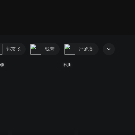
郭京飞
钱芳
严屹宽
独播
独播