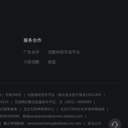
01:21
告白背后，晓玲如何抉择？
服务合作
00:40
广告合作
优酷内容开放平台
白富美爱上挤公交车的小
伙，想方设法要跟他在一
入驻优酷
娱盘
起，结局让人意外
02:11
黄猛晓玲被迫分手，虽然扎
心，但这就是现实
）字第266号
出版物经营许可证：新出发京批字第直150118号
6214
互联网宗教信息服务许可证：京（2022）0000083
02:58
10报警服务
北京互联网举报中心
北京12345文化市场举报热线
00580、邮箱youkujubao@service.alibaba.com
田园怀疑男友出轨，一调查
才发现他竟脚踏五条船
廉正举报邮箱：wenyulianzheng@alibaba-inc.com
算法公示