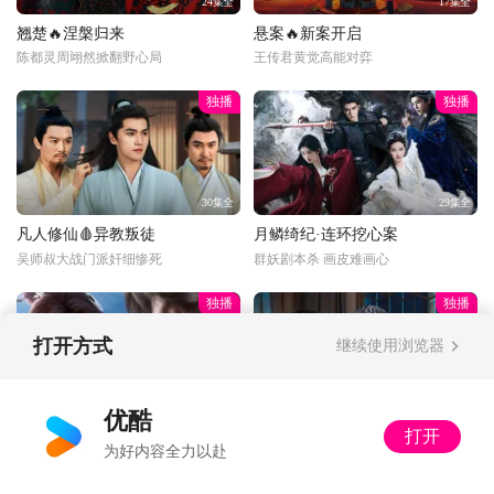
24集全
17集全
翘楚🔥涅槃归来
悬案🔥新案开启
陈都灵周翊然掀翻野心局
王传君黄觉高能对弈
独播
独播
30集全
29集全
凡人修仙🩸异教叛徒
月鳞绮纪·连环挖心案
吴师叔大战门派奸细惨死
群妖剧本杀 画皮难画心
独播
独播
打开方式
继续使用浏览器
更新至33话
34集全
优酷
打开
光阴之外💰富婆打赏
以法之名🔍暂停离职
为好内容全力以赴
丁雪：多了收着，姐不差钱
又怂又刚！洪亮接手死亡案