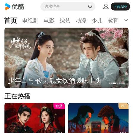
边水往事
下载APP
首页
电视剧
电影
综艺
动漫
少儿
教育
生
少年白马·俊男靓女饮酒暧昧上头
正在热播
独播
VIP